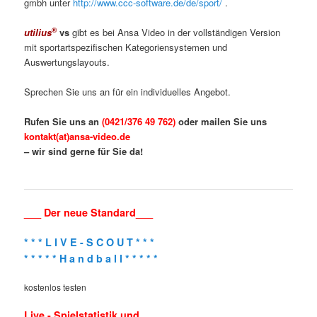
gmbh unter
http://www.ccc-software.de/de/sport/
.
®
utilius
vs
gibt es bei Ansa Video in der vollständigen Version
mit sportartspezifischen Kategoriensystemen und
Auswertungslayouts.
Sprechen Sie uns an für ein individuelles Angebot.
Rufen Sie uns an
(0421/376 49 762)
oder mailen Sie uns
kontakt(at)ansa-video.de
– wir sind gerne für Sie da!
___ Der neue Standard___
* * * L I V E - S C O U T * * *
* * * * * H a n d b a l l * * * * *
kostenlos testen
Live - Spielstatistik und