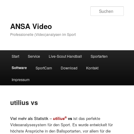
Zum
Inhalt
Such
wechseln
ANSA Video
Professionelle (Video)analysen im Sport
Hauptmenü
Start
Service
Live-Scout Handball
Sportarten
Software
SportCam
Download
Kontakt
Impressum
utilius vs
®
Viel mehr als Statistik –
utilius
vs
ist das perfekte
Videoanalysesystem für den Sport. Es wurde entwickelt für
höchste Ansprüche in den Ballsportarten, vor allem für die