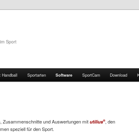
 im Sport
t Handball
Sportarten
Software
SportCam
Download
en, Zusammenschnitte und Auswertungen mit
utilius
, den
®
men speziell für den Sport.