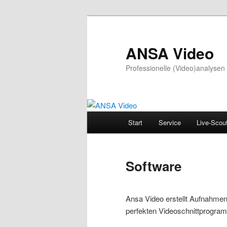
Zum
Inhalt
wechseln
ANSA Video
Professionelle (Video)analysen
Hauptmenü
Start
Service
Live-Scou
Software
Ansa Video erstellt Aufnahm
perfekten Videoschnittprogram