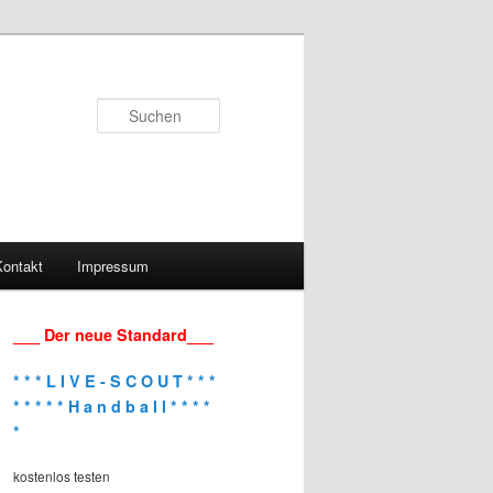
Suchen
Kontakt
Impressum
___ Der neue Standard___
* * * L I V E - S C O U T * * *
* * * * * H a n d b a l l * * * *
*
kostenlos testen