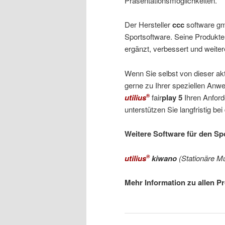
Präsentationsmöglichkeiten.
Der Hersteller
ccc
software gm
Sportsoftware. Seine Produk
ergänzt, verbessert und weiter
Wenn Sie selbst von dieser aktu
gerne zu Ihrer speziellen Anw
utilius
fair
play 5
Ihren Anford
®
unterstützen Sie langfristig 
Weitere Software für den Sp
utilius
kiwano
(Stationäre M
®
Mehr Information zu allen 