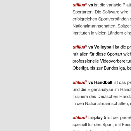
utilius
vs
ist die variable Plat
®
Sportarten. Die Software wird
erfolgreichen Sportverbänden 
Nationalmannschaften, Spitze
Instituten in vielen Ländern ein
utilius
vs Volleyball
ist die p
®
mit allen für diese Sportart wi
professionelle Videovorbereit
Oberliga bis zur Bundesliga, be
utilius
vs Handball
ist das 
®
und die Eigenanalyse im Handb
Trainern des Deutschen Handb
in den Nationalmannschaften, 
utilius
fair
play 5
ist der perfe
®
speziell für den Sport, mit Fee